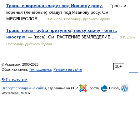
Травы и коренья кладут под Иванову росу.
— Травы и
коренья (лечебные) кладут под Иванову росу. См.
МЕСЯЦЕСЛОВ …
В.И. Даль. Пословицы русского народа
Травы поем - зубы притуплю; песку хвачу - опять
наострю.
— (коса). См. РАСТЕНИЕ ЗЕМЛЕДЕЛИЕ …
В.И. Даль.
Пословицы русского народа
© Академик, 2000-2026
18+
Обратная связь:
Техподдержка
,
Реклама на сайте
👣 Путешествия
Экспорт словарей на сайты
, сделанные на PHP,
Joomla,
Drupal,
WordPress, MODx.