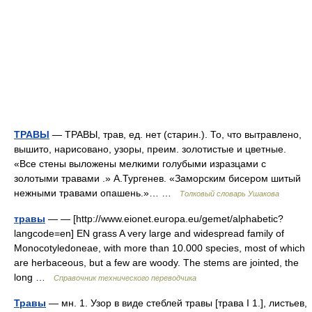
ТРАВЫ
— ТРАВЫ, трав, ед. нет (старин.). То, что вытравлено,
вышито, нарисовано, узоры, преим. золотистые и цветные.
«Все стены выложены мелкими голубыми изразцами с
золотыми травами .» А.Тургенев. «Заморским бисером шитый
нежными травами опашень.»… …
Толковый словарь Ушакова
травы
— — [http://www.eionet.europa.eu/gemet/alphabetic?
langcode=en] EN grass A very large and widespread family of
Monocotyledoneae, with more than 10.000 species, most of which
are herbaceous, but a few are woody. The stems are jointed, the
long …
Справочник технического переводчика
Травы
— мн. 1. Узор в виде стеблей травы [трава I 1.], листьев,