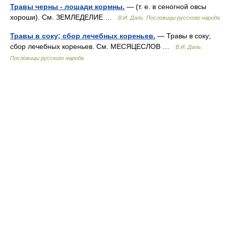
Травы черны - лошади кормны.
— (т. е. в сеногной овсы
хороши). См. ЗЕМЛЕДЕЛИЕ …
В.И. Даль. Пословицы русского народа
Травы в соку; сбор лечебных кореньев.
— Травы в соку;
сбор лечебных кореньев. См. МЕСЯЦЕСЛОВ …
В.И. Даль.
Пословицы русского народа